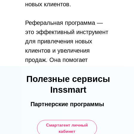
новых клиентов.
Реферальная программа —
это эффективный инструмент
для привлечения новых
клиентов и увеличения
продаж. Она помогает
использовать силу
Полезные сервисы
рекомендаций и доверие
клиентов, чтобы расширить
Inssmart
аудиторию и укрепить позиции
Партнерские программы
компании на рынке.
Смартагент личный
кабинет