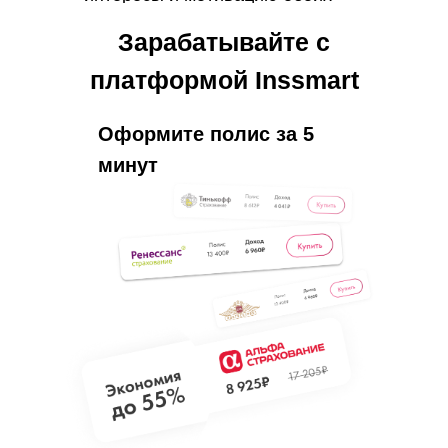
участников, чтобы создать
Зарабатывайте с
взаимовыгодную программу,
которая будет успешно
платформой Inssmart
стимулировать привлечение
новых клиентов и повышать
Оформите полис за 5
лояльность существующих.
минут