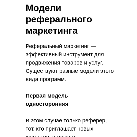
привлечении новых клиентов. В
Модели
конечном итоге, рефереры
реферального
получают не только удовольствие
маркетинга
от помощи другим людям, но и
реальные выгоды от своего
участия в реферальной
Реферальный маркетинг —
программе.
эффективный инструмент для
продвижения товаров и услуг.
Существуют разные модели этого
вида программ.
Первая модель —
односторонняя
В этом случае только реферер,
тот, кто приглашает новых