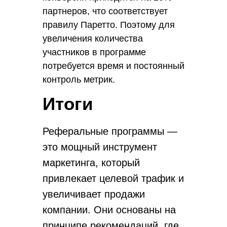
партнеров, что соответствует
правилу Паретто. Поэтому для
увеличения количества
участников в программе
потребуется время и постоянный
контроль метрик.
Итоги
Сразу после запуска программы
рекомендуется следить за
Реферальные программы —
качеством клиентского сервиса.
это мощный инструмент
Пользователи будут чаще
рекомендовать вас, если получат
маркетинга, который
положительный опыт покупки.
привлекает целевой трафик и
Для отслеживания уровня
увеличивает продажи
удовлетворенности клиентов
компании. Они основаны на
используйте Google Alerts, чтобы
принципе рекомендаций, где