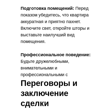
Подготовка помещений:
Перед
показом убедитесь, что квартира
аккуратная и приятно пахнет.
Включите свет, откройте шторы и
выставьте наилучший вид
помещения.
Профессиональное поведение:
Будьте дружелюбными,
внимательными и
профессиональными с
Переговоры и
покупателями. Отвечайте на их
вопросы и приводите доводы в
заключение
пользу покупки данной квартиры.
сделки