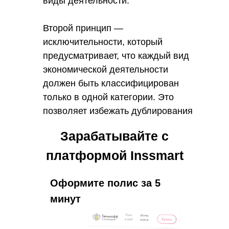
виды деятельности.
Второй принцип —
исключительности, который
предусматривает, что каждый вид
экономической деятельности
должен быть классифицирован
только в одной категории. Это
позволяет избежать дублирования
и неоднозначности в
Зарабатывайте с
классификации и обеспечивает
единый подход к определению
платформой Inssmart
видов деятельности.
Оформите полис за 5
минут