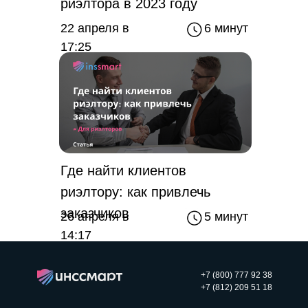
риэлтора в 2023 году
22 апреля в
6 минут
17:25
Где найти клиентов
риэлтору: как привлечь
заказчиков
26 апреля в
5 минут
14:17
+7 (800) 777 92 38
+7 (812) 209 51 18