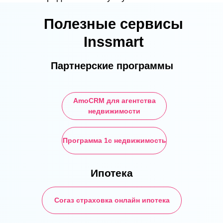
Зарабатывайте от
Полезные сервисы
Перейти
100 000₽ с
Inssmart
Инссмарт
Партнерские программы
AmoCRM для агентства
недвижимости
Программа 1с недвижимость
Ипотека
Согаз страховка онлайн ипотека