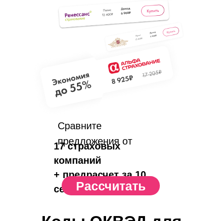
Сравните
предложения от
17 страховых
компаний
+ предрасчет за 10
Рассчитать
сек.