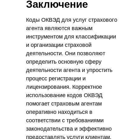
Заключение
получения льгот и субсидий от
государства, предусмотренные
для определенных видов
Коды ОКВЭД для услуг страхового
страхования. Это поможет снизить
агента являются важным
издержки и увеличить прибыль.
инструментом для классификации
и организации страховой
деятельности. Они позволяют
определить основную сферу
деятельности агента и упростить
процесс регистрации и
лицензирования. Корректное
использование кодов ОКВЭД
помогает страховым агентам
оперативно находиться в
соответствии с требованиями
законодательства и эффективно
предоставлять услуги клиентам.