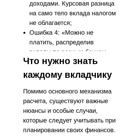
доходами. Курсовая разница
на само тело вклада налогом
не облагается;
Ошибка 4: «Можно не
платить, распределив
вклады по разным банкам».
Что нужно знать
Бесполезно. ФНС получает
информацию из всех банков
каждому вкладчику
Зарабатывайте от
Перейти
100 000₽ с
и суммирует ваш совокупный
Инссмарт
доход.
Помимо основного механизма
расчета, существуют важные
нюансы и особые случаи,
которые следует учитывать при
планировании своих финансов.