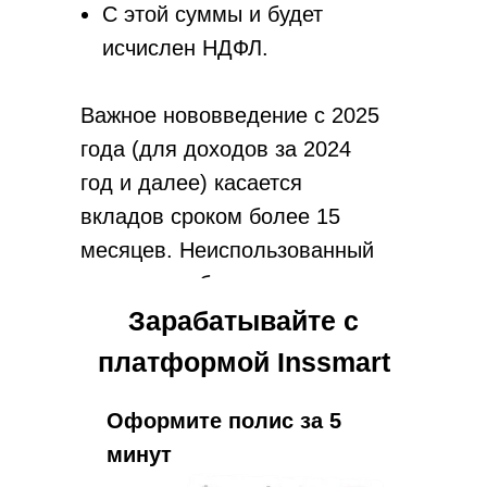
С этой суммы и будет
исчислен НДФЛ.
Важное нововведение с 2025
года (для доходов за 2024
год и далее) касается
вкладов сроком более 15
месяцев. Неиспользованный
остаток необлагаемого
лимита теперь можно
Зарабатывайте с
переносить на будущие годы,
платформой Inssmart
в которые выплачиваются
проценты. Это выгодно для
Оформите полис за 5
долгосрочных депозитов.
минут