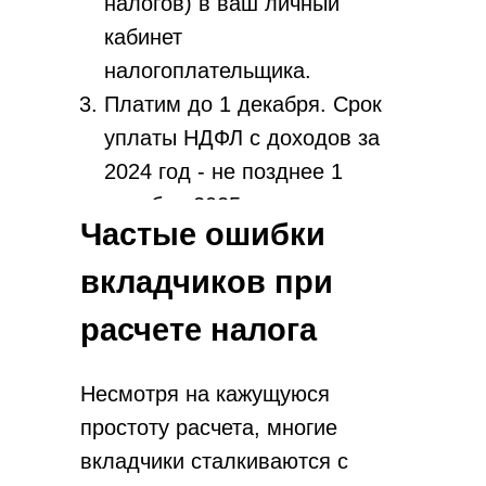
налогов) в ваш личный
кабинет
налогоплательщика.
Платим до 1 декабря. Срок
уплаты НДФЛ с доходов за
2024 год - не позднее 1
декабря 2025 года.
Частые ошибки
Оплатить можно через
личный кабинет на сайте
вкладчиков при
ФНС, мобильное
расчете налога
приложение или в
отделении любого банка.
Несмотря на кажущуюся
простоту расчета, многие
вкладчики сталкиваются с