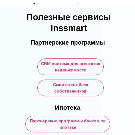
требуемую сумму. Понимание
этих простых правил позволяет
Полезные сервисы
планировать свои сбережения
Inssmart
без неприятных сюрпризов и
Партнерские программы
быть уверенным в соблюдении
налогового законодательства.
CRM система для агентства
недвижимости
Cмартагент база
собственников
Ипотека
Партнерские программы банков по
ипотеке