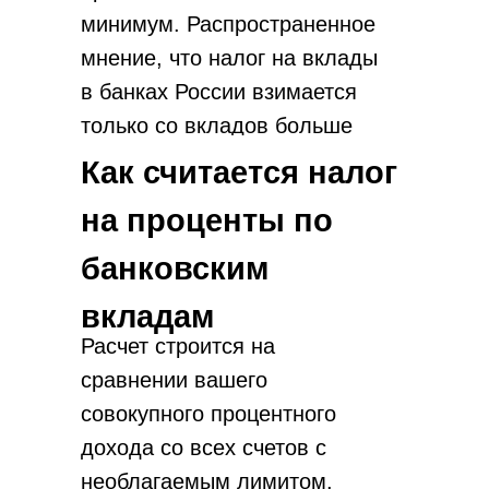
минимум. Распространенное
мнение, что налог на вклады
в банках России взимается
только со вкладов больше
миллиона, неверно. Важна
Как считается налог
именно итоговая сумма
на проценты по
начисленных процентов, а не
размер сбережений.
банковским
вкладам
Расчет строится на
сравнении вашего
совокупного процентного
дохода со всех счетов с
необлагаемым лимитом.