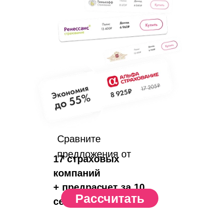
Сравните
предложения от
17 страховых
компаний
+ предрасчет за 10
Рассчитать
сек.