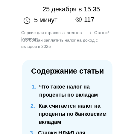
25 декабря в 15:35
117
5 минут
Сервис для страховых агентов
/
Статьи
/
Inssmart
Кто обязан заплатить налог на доход с
вкладов в 2025
Содержание статьи
Что такое налог на
проценты по вкладам
2.
Как считается налог на
проценты по банковским
вкладам
3.
Ставки НДФЛ для