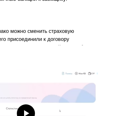
нако можно сменить страховую
его присоединили к договору
ых случаев и погашенный кредит без