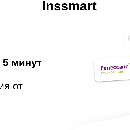
Inssmart
 5 минут
ия от