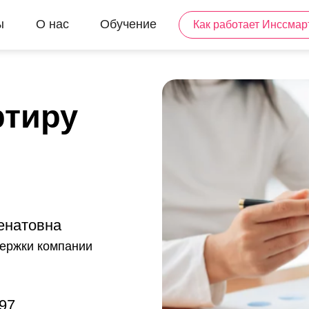
ы
О нас
Обучение
Как работает Инссмар
и
ртиру
енатовна
держки компании
97