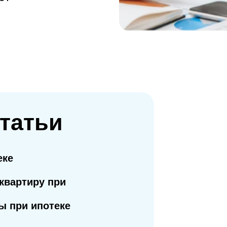
татьи
еке
квартиру при
ы при ипотеке