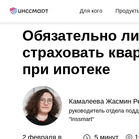
Для кого
Продукт
Обязательно л
страховать ква
при ипотеке
Камалеева Жасмин Р
руководитель отдела под
"Inssmart"
2 февраля в
5 минут
1