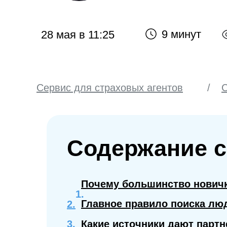
9 минут
28 мая в 11:25
Сервис для страховых агентов
/
С
Inssmart
Содержание с
Почему большинство новичк
Главное правило поиска люд
2.
3.
Какие источники дают парт