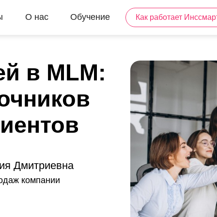
ы
О нас
Обучение
Как работает Инссмар
ей в MLM:
точников
лиентов
ия Дмитриевна
родаж компании