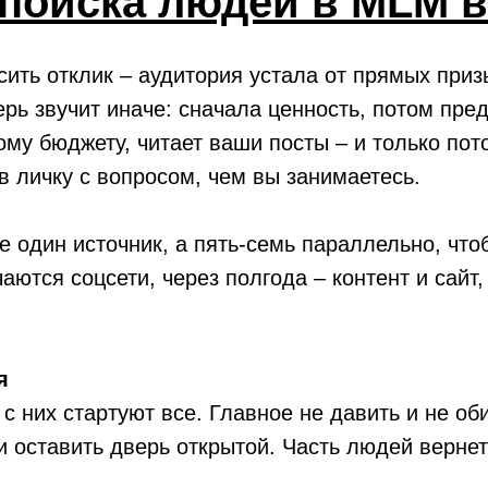
поиска людей в MLM в
ить отклик – аудитория устала от прямых приз
ерь звучит иначе: сначала ценность, потом пре
му бюджету, читает ваши посты – и только пот
в личку с вопросом, чем вы занимаетесь.
 один источник, а пять-семь параллельно, что
чаются соцсети, через полгода – контент и сайт
я
с них стартуют все. Главное не давить и не об
 и оставить дверь открытой. Часть людей верне