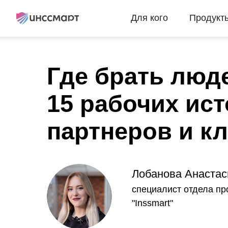
Для кого
Продукт
Где брать люд
15 рабочих ис
партнеров и к
Лобанова Анастас
специалист отдела п
"Inssmart"