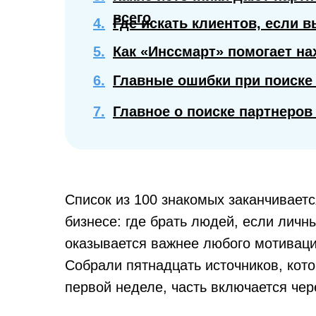
всего
4.
Где искать клиентов, если 
5.
Как «Инссмарт» помогает на
6.
Главные ошибки при поиске
7.
Главное о поиске партнеров
Список из 100 знакомых заканчиваетс
бизнесе: где брать людей, если личн
оказывается важнее любого мотивацио
Собрали пятнадцать источников, кото
первой неделе, часть включается чер