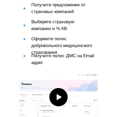
снижения рисков травматизма
Получите предложение от
на рабочих местах. Наоборот,
страховых компаний
если на производстве
Выберете страховую
произошли травмы, то
компании и % КВ
страховой тариф может
повыситься.
Оформите полис
добровольного медицинского
страхования
Получите полис ДМС на Email
адрес