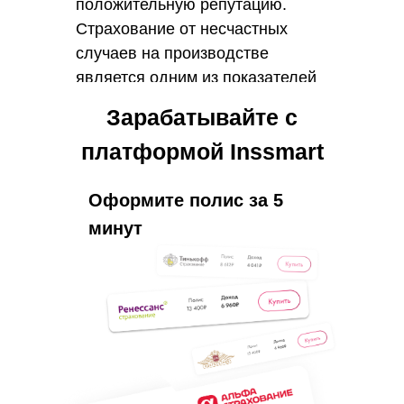
положительную репутацию.
Страхование от несчастных
случаев на производстве
является одним из показателей
социальной ответственности и
Зарабатывайте с
профессионализма
платформой Inssmart
предприятия, что может
привлечь качественных
работников и укрепить доверие
Оформите полис за 5
клиентов и партнеров.
минут