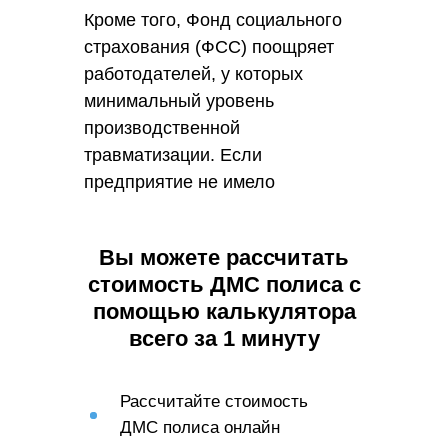
Кроме того, Фонд социального
страхования (ФСС) поощряет
работодателей, у которых
минимальный уровень
производственной
травматизации. Если
предприятие не имело
производственных травм в
течение последних трех лет,
Вы можете рассчитать
работодатель может
стоимость ДМС полиса с
претендовать на снижение
помощью калькулятора
страхового тарифа. Это
всего за 1 минуту
является стимулом для
работодателей предпринимать
дополнительные усилия для
Рассчитайте стоимость
обеспечения безопасности и
ДМС полиса онлайн