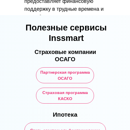
предоставляет финансовую
поддержку в трудные времена и
способствует поддержанию
здоровья и благополучия
Полезные сервисы
работников. Однако главной
Inssmart
задачей должно быть
предотвращение несчастных
Страховые компании
случаев путем улучшения
ОСАГО
рабочих условий и соблюдения
правил безопасности.
Партнерская программа
ОСАГО
Страховая программа
КАСКО
Ипотека