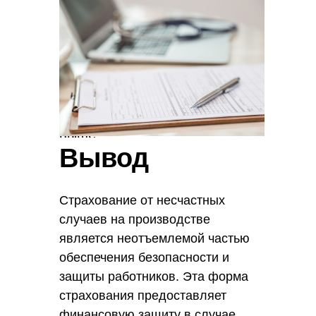
несчастных случаев,
работодатель будет платить
меньшую сумму. В случае,
если были травмы и даже
смертельные случаи,
страховой тариф будет
выше.
Вывод
Страхование от несчастных
случаев на производстве
является неотъемлемой частью
обеспечения безопасности и
защиты работников. Эта форма
страхования предоставляет
финансовую защиту в случае