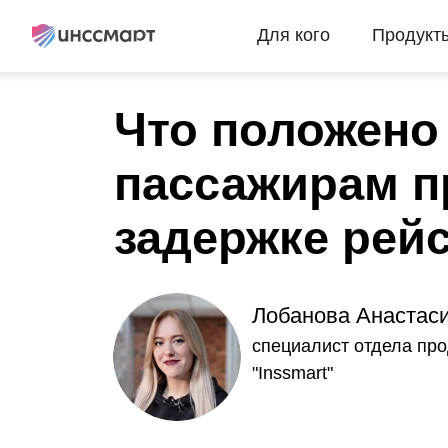
Для кого
Продукт
Что положено
пассажирам п
задержке рей
Лобанова Анастас
специалист отдела пр
"Inssmart"