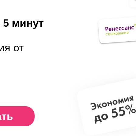
 5 минут
ия от
ать