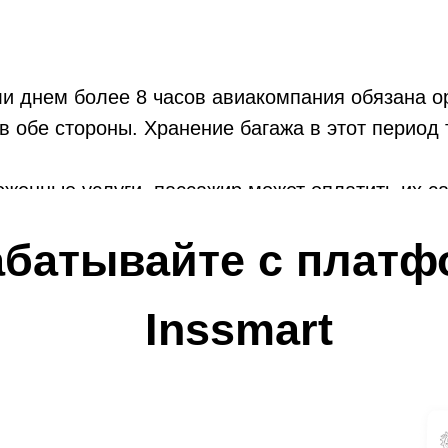
ли днем более 8 часов авиакомпания обязана о
 обе стороны. Хранение багажа в этот период 
женные услуги, пассажир может оплатить их са
одов.
абатывайте с платф
Inssmart