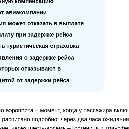
ежную компенсацию
от авиакомпании
ия может отказать в выплате
лату при задержке рейса
ь туристическая страховка
явления о задержке рейса
которых отказывают в
щитой от задержки рейса
о аэропорта – момент, когда у пассажира вклю
е расписано подробно: через два часа ожидан
ание, через шесть-восемь – гостиница и трансф