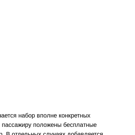
чается набор вполне конкретных
ия пассажиру положены бесплатные
ер. В отдельных случаях добавляется