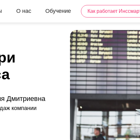
ы
О нас
Обучение
Как работает Инссмар
ри
са
ия Дмитриевна
одаж компании