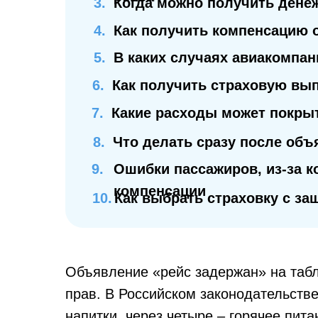
3.
Когда можно получить ден
4.
Как получить компенсацию 
5.
В каких случаях авиакомпан
6.
Как получить страховую вып
7.
Какие расходы может покрыт
8.
Что делать сразу после объ
9.
Ошибки пассажиров, из-за 
компенсации
10.
Как выбрать страховку с за
Объявление «рейс задержан» на табл
прав. В Российском законодательств
напитки, через четыре – горячее пит