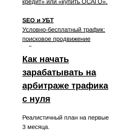
кредит» или «купить ОСАГО».
SEO и УБТ
Условно-бесплатный трафик:
поисковое продвижение
сайтов, страницы в соцсетях,
YouTube-каналы. Долгая
Как начать
стратегия (3-6 месяцев), но
зарабатывать на
стабильная и без банов.
арбитраже трафика
с нуля
Реалистичный план на первые
3 месяца.