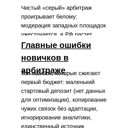
Чистый «серый» арбитраж
проигрывает белому:
модерация западных площадок
ужесточается, в РФ растет
внутренний рекламный рынок.
Главные ошибки
новичков в
арбитраже
Топ ошибок, которые сжигают
первый бюджет: маленький
стартовый депозит (нет данных
для оптимизации), копирование
чужих связок без адаптации,
игнорирование аналитики,
единственный источник