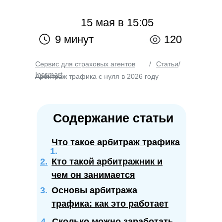
15 мая в 15:05
9 минут
120
Сервис для страховых агентов
/
Статьи
/
Inssmart
Арбитраж трафика с нуля в 2026 году
Содержание статьи
Что такое арбитраж трафика
2.
Кто такой арбитражник и
чем он занимается
3.
Основы арбитража
трафика: как это работает
4.
Сколько можно заработать