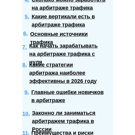
на арбитраже трафика
5.
Какие вертикали есть в
арбитраже трафика
6.
Основные источники
трафика
Как начать зарабатывать
7.
на арбитраже трафика с
нуля
8.
Какие стратегии
арбитража наиболее
эффективны в 2026 году
9.
Главные ошибки новичков
в арбитраже
Законно ли заниматься
10.
арбитражем трафика в
России
11.
Преимущества и риски