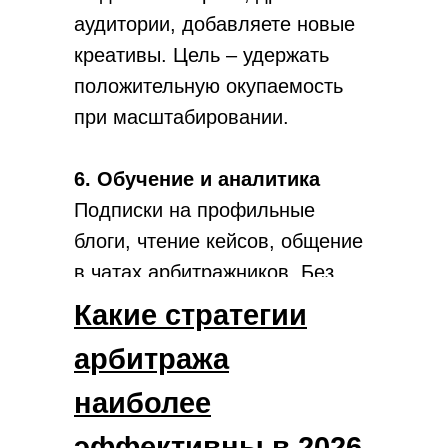
аудитории, добавляете новые
креативы. Цель – удержать
положительную окупаемость
при масштабировании.
6. Обучение и аналитика
Подписки на профильные
блоги, чтение кейсов, общение
в чатах арбитражников. Без
постоянного обучения связки
Какие стратегии
устаревают за 1-2 недели –
арбитража
рынок меняется быстро.
наиболее
эффективны в 2026