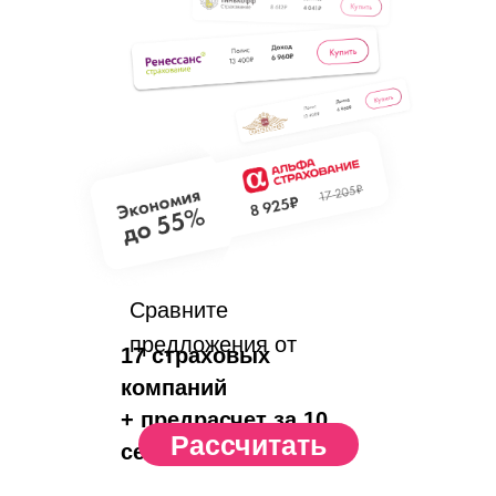
Сравните
предложения от
17 страховых
компаний
+ предрасчет за 10
Рассчитать
сек.