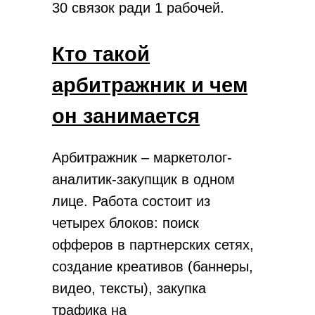
30 связок ради 1 рабочей.
Кто такой
Если объяснять, что такое
арбитраж трафика простыми
арбитражник и чем
словами – это посредничество
он занимается
между рекламной площадкой
(Facebook, TikTok, Google) и
Арбитражник – маркетолог-
компанией, готовой платить за
аналитик-закупщик в одном
результат (банк, страховая,
лице. Работа состоит из
маркетплейс).
четырех блоков: поиск
офферов в партнерских сетях,
создание креативов (баннеры,
видео, тексты), закупка
трафика на