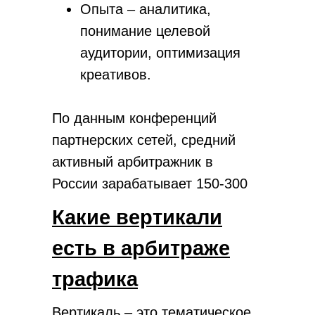
Опыта – аналитика,
понимание целевой
аудитории, оптимизация
креативов.
По данным конференций
партнерских сетей, средний
активный арбитражник в
России зарабатывает 150-300
тысяч рублей в месяц. Это
Какие вертикали
после расходов на рекламу,
есть в арбитраже
прокси, аккаунты и сервисы.
трафика
Вертикаль – это тематическое