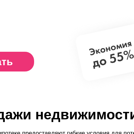
ать
дажи недвижимости
потеке предоставляют гибкие условия для пот