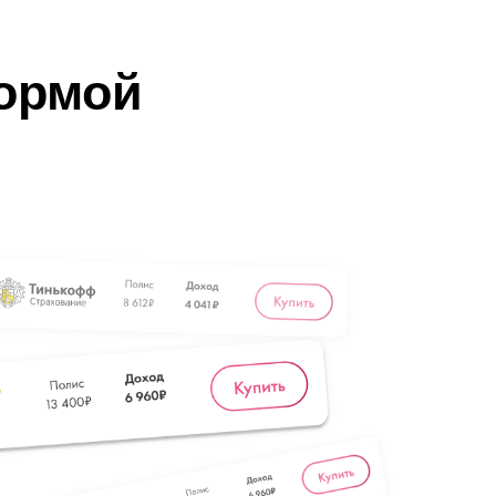
огашения задолженности.
ормой