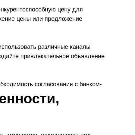
онкурентоспособную цену для
ижение цены или предложение
использовать различные каналы
оздайте привлекательное объявление
обходимость согласования с банком-
бязан ответить на вопросы
енности,