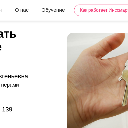
ы
О нас
Обучение
Как работает Инссмар
ать
е
вгеньевна
ртнерами
139