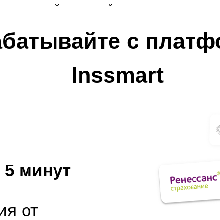
максимальной возможной суммы продажи для п
абатывайте с платф
Inssmart
 5 минут
ия от