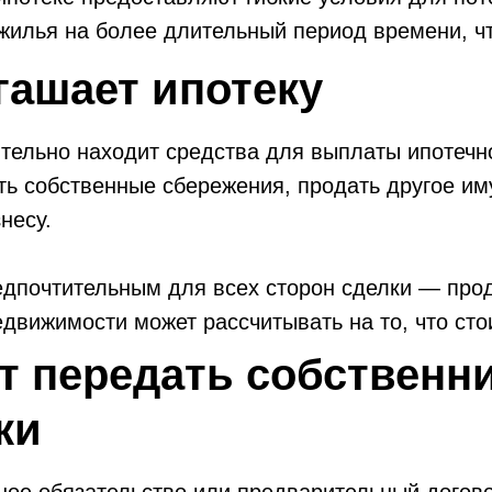
жилья на более длительный период времени, чт
гашает ипотеку
тельно находит средства для выплаты ипотечно
ть собственные сбережения, продать другое им
несу.
едпочтительным для всех сторон сделки — прод
движимости может рассчитывать на то, что сто
 рынке. Ведь имущество уже не будет обремене
т передать собственни
ки.
ки