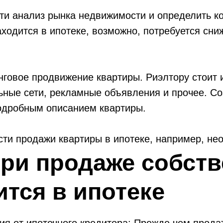
сти анализ рынка недвижимости и определить к
аходится в ипотеке, возможно, потребуется сн
говое продвижение квартиры. Риэлтору стоит 
ьные сети, рекламные объявления и прочее. С
одробным описанием квартиры.
сти продажи квартиры в ипотеке, например, не
нтов о состоянии ипотечного долга. Риэлтор о
ри продаже собств
ипотеки и возможных ограничениях.
ится в ипотеке