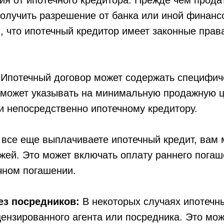
я от ипотечного кредитора: Прежде чем прода
получить разрешение от банка или иной финан
м, что ипотечный кредитор имеет законные прав
:
Ипотечный договор может содержать специфиче
может указывать на минимальную продажную це
и непосредственно ипотечному кредитору.
все еще выплачиваете ипотечный кредит, вам 
ей. Это может включать оплату раннего погаш
чном погашении.
ез посредников:
В некоторых случаях ипотечны
ензированного агента или посредника. Это мож