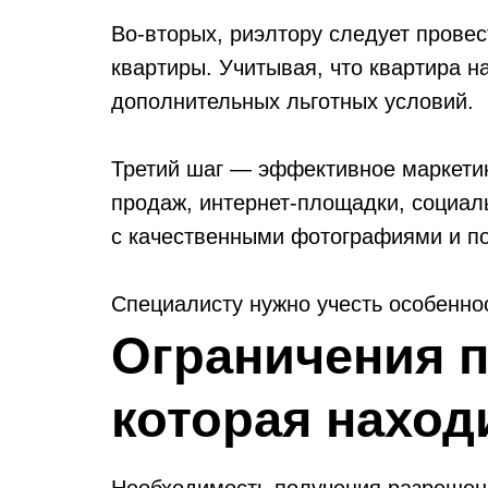
Во-вторых, риэлтору следует прове
квартиры. Учитывая, что квартира н
дополнительных льготных условий.
Третий шаг — эффективное маркетин
продаж, интернет-площадки, социал
с качественными фотографиями и п
Специалисту нужно учесть особенно
кредитором и предоставление докуме
Ограничения п
покупателей о процессе погашения 
которая наход