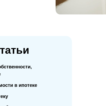
татьи
обственности,
е
ости в ипотеке
теку