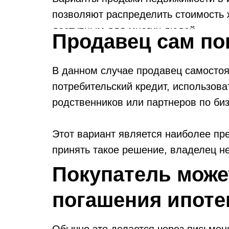
позволяют распределить стоимость 
доступным для многих людей.
Продавец сам по
В данном случае продавец самостоя
потребительский кредит, использова
родственников или партнеров по биз
Этот вариант является наиболее пр
принять такое решение, владелец не
соответствовать текущему спросу на
Покупатель може
меньше рисков при заключении сдел
погашения ипоте