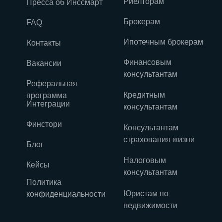
Риелторам
Пресса об Инссмарт
Брокерам
FAQ
Ипотечным брокерам
Контакты
Финансовым
Вакансии
консультантам
Реферальная
Кредитным
программа
Интеграции
консультантам
Финстори
Консультантам
страхования жизни
Блог
Налоговым
Кейсы
консультантам
Политика
Юристам по
конфиденциальности
недвижимости