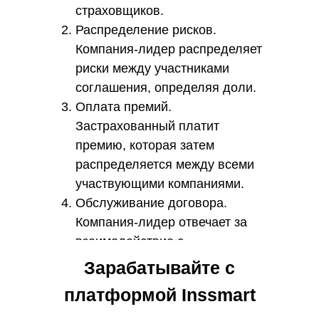
страховщиков.
Распределение рисков.
Компания-лидер распределяет
риски между участниками
соглашения, определяя доли.
Оплата премий.
Застрахованный платит
премию, которая затем
распределяется между всеми
участвующими компаниями.
Обслуживание договора.
Компания-лидер отвечает за
взаимодействие с
застрахованным, включая
Зарабатывайте с
прием заявлений и выплату
платформой Inssmart
компенсаций.