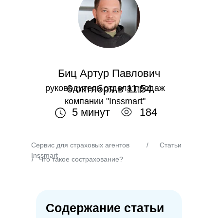
Биц Артур Павлович
6 октября в 11:54
руководитель отдела продаж
компании "Inssmart"
5 минут
184
Сервис для страховых агентов
/
Статьи
Inssmart
/
Что такое сострахование?
Содержание статьи