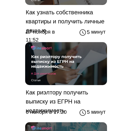
Как узнать собственника
квартиры и получить личные
данные
5 минут
27 ноября в
11:52
Как риэлтору получить
выписку из ЕГРН на
недвижимость
6 ноября в 17:20
5 минут